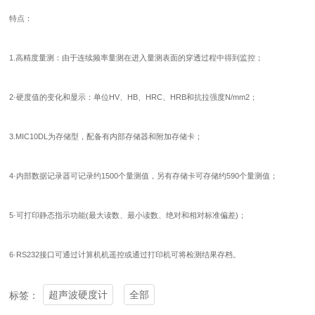
特点：
1.高精度量测：由于连续频率量测在进入量测表面的穿透过程中得到监控；
2·硬度值的变化和显示：单位HV、HB、HRC、HRB和抗拉强度N/mm2；
3.MIC10DL为存储型，配备有内部存储器和附加存储卡；
4·内部数据记录器可记录约1500个量测值，另有存储卡可存储约590个量测值；
5·可打印静态指示功能(最大读数、最小读数、绝对和相对标准偏差)；
6·RS232接口可通过计算机机遥控或通过打印机可将检测结果存档。
超声波硬度计
全部
标签：