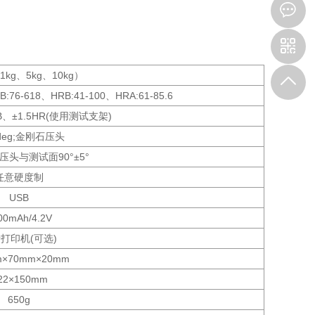
3
1kg、5kg、10kg）
B:76-618、HRB:41-100、HRA:61-85.6
B、±1.5HR(使用测试支架)
&deg;金刚石压头
，压头与测试面90°±5°
任意硬度制
USB
00mAh/4.2V
打印机(可选)
m×70mm×20mm
22×150mm
650g