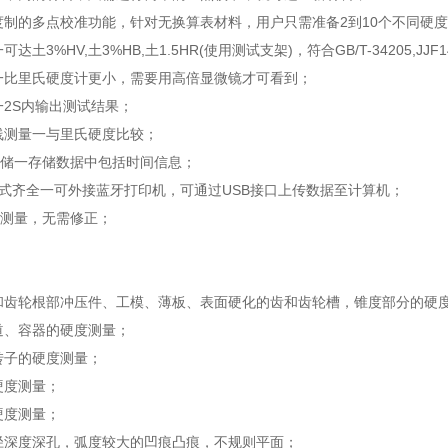
硬度制的多点校准功能，针对无换算表材料，用户只需准备2到10个不同
可达土3%HV,土3%HB,土1.5HR(使用测试支架)，符合GB/T-34205,JJF
小一比里氏硬度计更小，需要用高倍显微镜才可看到；
快一2S内输出测试结果；
在线测量一与里氏硬度比较；
数据存储一存储数据中包括时间信息；
输方式齐全一可外接蓝牙打印机，可通过USB接口上传数据至计算机；
60°测量，无需修正；
缘和齿轮根部冲压件、工模、薄板、表面硬化的齿和齿轮槽，锥度部分的硬
管道、容器的硬度测量；
轮转子的硬度测量；
硬度测量；
硬度测量；
孔径深度深孔，弧度较大的凹痕凸痕，不规则平面；