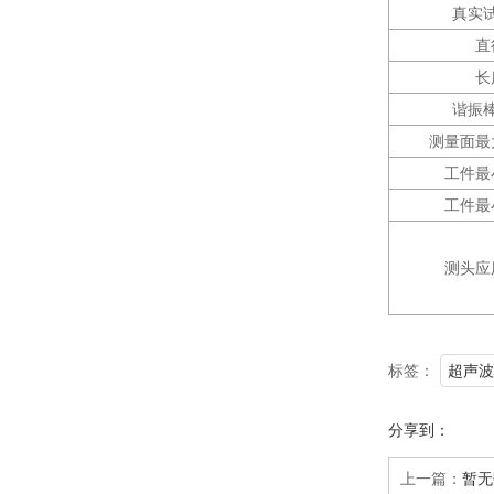
真实
直
长
谐振
测量面最
工件最
工件最
测头应
标签：
超声波
分享到：
上一篇：
暂无