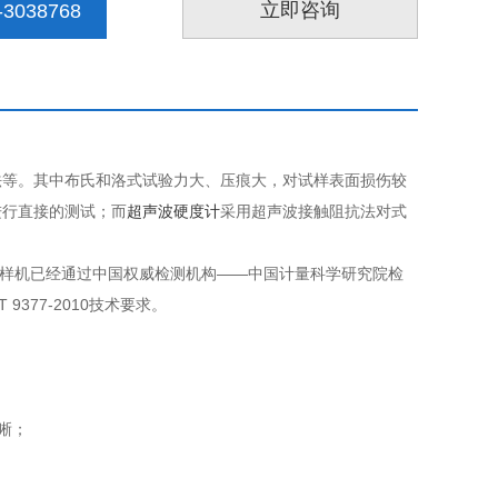
立即咨询
3038768
法等。其中布氏和洛式试验力大、压痕大，对试样表面损伤较
进行直接的测试；而
超声波硬度计
采用超声波接触阻抗法对式
样机已经通过中国权威检测机构——中国计量科学研究院检
T 9377-2010技术要求。
清晰；