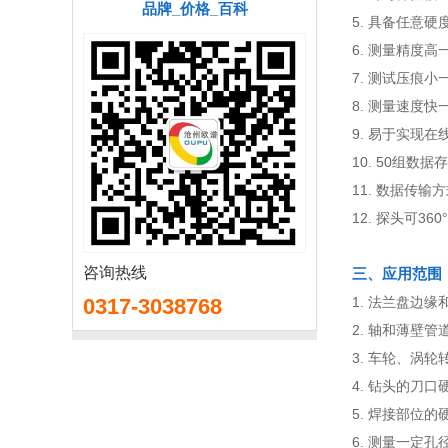
品牌_价格_百科
5. 具备任意
6. 测量精度高一
7. 测试压痕
8. 测量速度
9. 易于实现
10. 50组
11. 数据传
12. 探头可3
咨询热线
三、应用范围
0317-3038768
1. 法兰盘边
2. 轴和薄壁
3. 车轮、涡
4. 钻头的刀口
5. 焊接部位的
6. 测量一定