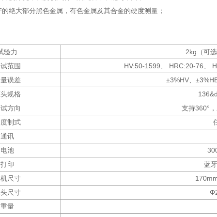
生产的绝大部分黑色金属，有色金属及其合金的硬度测量；
试验力
2kg（可选
测试范围
HV:50-1599、 HRC:20-76、 H
测量误差
±3%HV、±3%H
压头规格
136
测试方向
支持360°
硬度制式
通讯
电池
30
打印
蓝牙
主机尺寸
170m
探头尺寸
Φ
重量