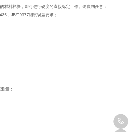
硬度的材料样块，即可进行硬度的直接标定工作。硬度制任意；
1436，JB/T9377测试误差要求；
度测量；
0