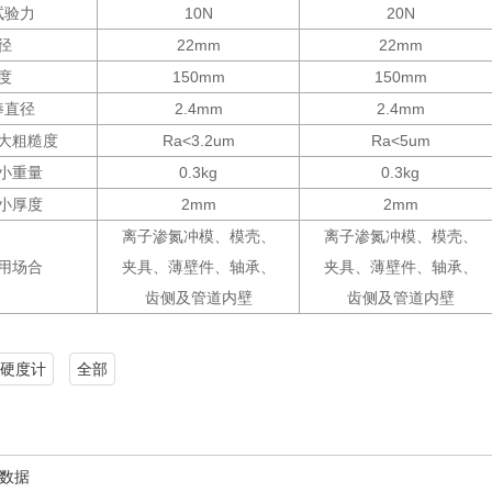
试验力
10N
20N
径
22mm
22mm
度
150mm
150mm
棒直径
2.4mm
2.4mm
大粗糙度
Ra<3.2um
Ra<5um
小重量
0.3kg
0.3kg
小厚度
2mm
2mm
离子渗氮冲模、模壳、
离子渗氮冲模、模壳、
用场合
夹具、薄壁件、轴承、
夹具、薄壁件、轴承、
齿侧及管道内壁
齿侧及管道内壁
硬度计
全部
数据