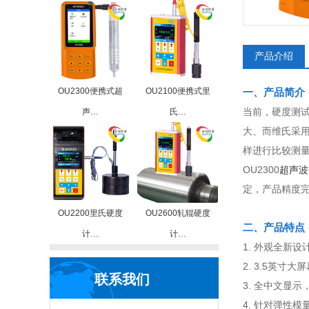
产品介绍
OU2300便携式超
OU2100便携式里
一、产品简介
当前，硬度测
声…
氏…
大、而维氏采
样进行比较测
OU2300
超声波
定，产品精度完全符
OU2200里氏硬度
OU2600轧辊硬度
二、产品特点
计…
计…
1. 外观全新
2. 3.5英
联系我们
3. 全中文显
4. 针对弹性